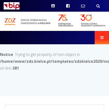
Men
Notice
: Trying to get property of non-object in
/home/www/zdz.kielce.pl/templates/zdzkielce2020/in
on line
381