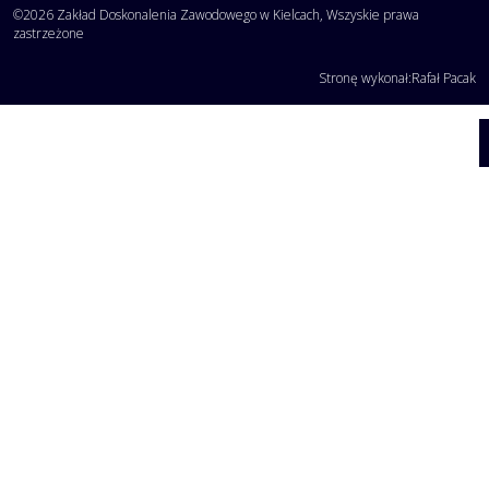
©2026 Zakład Doskonalenia Zawodowego w Kielcach, Wszyskie prawa
zastrzeżone
Stronę wykonał:
Rafał Pacak