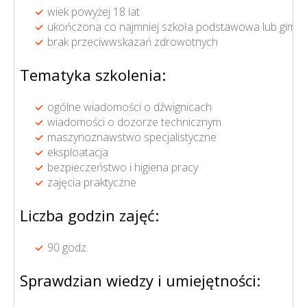
wiek powyżej 18 lat
ukończona co najmniej szkoła podstawowa lub gimna
brak przeciwwskazań zdrowotnych
Tematyka szkolenia:
ogólne wiadomości o dźwignicach
wiadomości o dozorze technicznym
maszynoznawstwo specjalistyczne
eksploatacja
bezpieczeństwo i higiena pracy
zajęcia praktyczne
Liczba godzin zajęć:
90 godz.
Sprawdzian wiedzy i umiejętności: