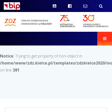
Men
Notice
: Trying to get property of non-object in
/home/www/zdz.kielce.pl/templates/zdzkielce2020/in
on line
381