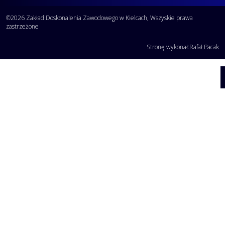
©2026 Zakład Doskonalenia Zawodowego w Kielcach, Wszyskie prawa
zastrzeżone
Stronę wykonał:
Rafał Pacak