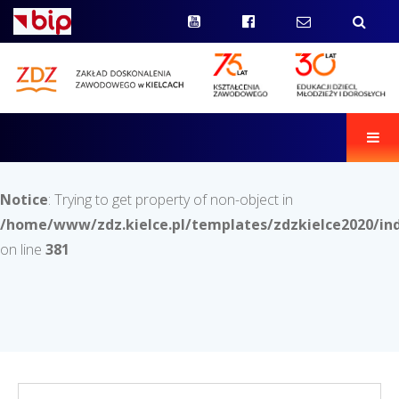
Men
Notice
: Trying to get property of non-object in
/home/www/zdz.kielce.pl/templates/zdzkielce2020/in
on line
381