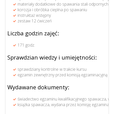
materiały dodatkowe do spawania stali odpornych na
korozja i obróbka cieplna po spawaniu
instruktaż wstępny
zestaw 12 ćwiczeń
Liczba godzin zajęć:
171 godz.
Sprawdzian wiedzy i umiejętności:
sprawdziany kontrolne w trakcie kursu
egzamin zewnętrzny przed komisją egzaminacyjną pow
Wydawane dokumenty:
świadectwo egzaminu kwalifikacyjnego spawacza, wyda
książka spawacza, wydana przez komisję egzaminacyj