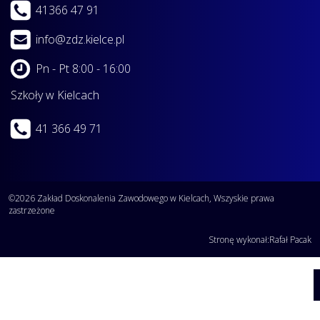
41366 47 91
info@zdz.kielce.pl
Pn - Pt 8:00 - 16:00
Szkoły w Kielcach
41 366 49 71
©2026 Zakład Doskonalenia Zawodowego w Kielcach, Wszyskie prawa
zastrzeżone
Stronę wykonał:
Rafał Pacak