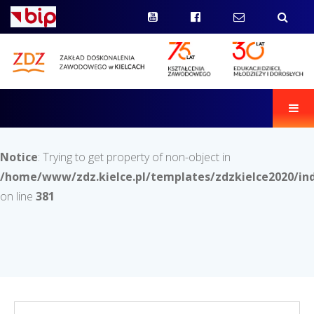
Men
Notice
: Trying to get property of non-object in
/home/www/zdz.kielce.pl/templates/zdzkielce2020/in
on line
381