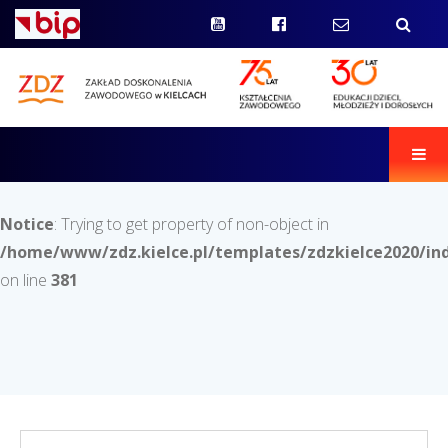
Men
Notice
: Trying to get property of non-object in
/home/www/zdz.kielce.pl/templates/zdzkielce2020/in
on line
381